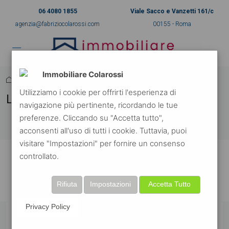
06 4080 1855
Viale Sacco e Vanzetti 161/c
agenzia@fabriziocolarossi.com
00155 - Roma
Immobiliare Colarossi
Home
Los Angeles
Utilizziamo i cookie per offrirti l'esperienza di
Los Angeles
navigazione più pertinente, ricordando le tue
preferenze. Cliccando su "Accetta tutto",
ordina per:
automatico
acconsenti all'uso di tutti i cookie. Tuttavia, puoi
visitare "Impostazioni" per fornire un consenso
controllato.
No listing found.
Rifiuta
Impostazioni
Accetta Tutto
Privacy Policy
In primo piano