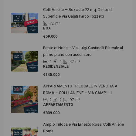
Colli Aniene — Box auto 72 mq, Diritto di
Superficie Via Galati Parco Tozzetti
72
m²
BOX
€59.000
Ponte di Nona – Via Luigi Gastinelli Bilocale al
primo piano con ascensore
1
1
47
m²
RESIDENZIALE
€145.000
APPARTAMENTO TRILOCALE IN VENDITA A
ROMA – COLLI ANIENE – VIA CAMPILLI
2
2
97
m²
APPARTAMENTO
€339.000
Ampio Trilocale Via Ernesto Rossi Colli Aniene
Roma