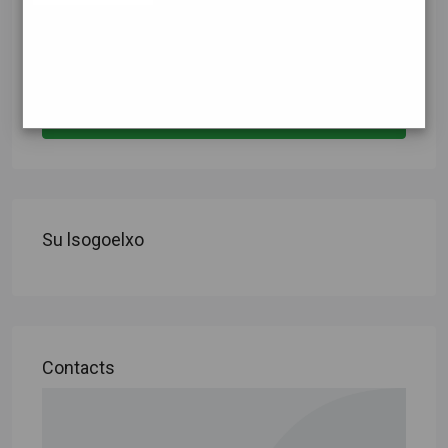
lsogoelxo
invia email
Su lsogoelxo
Contacts