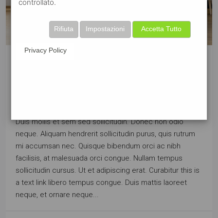
controllato.
Rifiuta
Impostazioni
Accetta Tutto
Privacy Policy
Learn The Truth About Real
Estate Industry
Lorem ipsum dolor sit amet, consectetur adipiscing elit.
Duis mollis et sem sed sollicitudin. Donec non odio
neque. Aliquam hendrerit sollicitudin purus, quis rutrum
mi accumsan nec. Quisque bibendum orci ac nibh
facilisis, at malesuada orci congue. Nullam tempus
sollicitudin cursus. Ut et adipiscing erat. Curabitur this is
a text link libero tempus congue. Duis mattis laoreet
neque, et ornare neque...