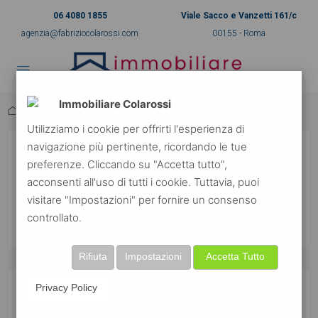
06 4080 1855
Viale Sacco e Vanzetti 161/c
agenzia@fabriziocolarossi.com
00155 - Roma
Immobiliare Colarossi
Home
Invoice 15741
Utilizziamo i cookie per offrirti l'esperienza di
navigazione più pertinente, ricordando le tue
Invoice 15741
preferenze. Cliccando su "Accetta tutto",
acconsenti all'uso di tutti i cookie. Tuttavia, puoi
7 anni ago
visitare "Impostazioni" per fornire un consenso
controllato.
Rifiuta
Impostazioni
Accetta Tutto
Privacy Policy
lsogoelxo