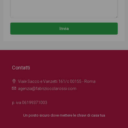
Invia
Contatti
Viale Sacco e Vanzetti 161/c 00155 - Roma
agenzia@fabriziocolarossi.com
p. iva 06199371003
Un posto sicuro dove mettere le chiavi di casa tua