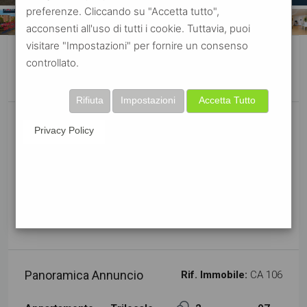
preferenze. Cliccando su "Accetta tutto",
acconsenti all'uso di tutti i cookie. Tuttavia, puoi
visitare "Impostazioni" per fornire un consenso
controllato.
Rifiuta
Impostazioni
Accetta Tutto
VENDITA
VENDUTO
Privacy Policy
APPARTAMENTO TRILOCALE IN
VENDITA A ROMA – COLLI ANIENE – VIA
CAMPILLI
Via Pietro Campilli, Colli Aniene, Roma
€339.000
Panoramica Annuncio
Rif. Immobile:
CA 106