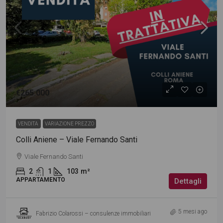
€265.000
VENDITA
VARIAZIONE PREZZO
Colli Aniene – Viale Fernando Santi
Viale Fernando Santi
2
1
103
m²
APPARTAMENTO
Dettagli
5 mesi ago
Fabrizio Colarossi – consulenze immobiliari