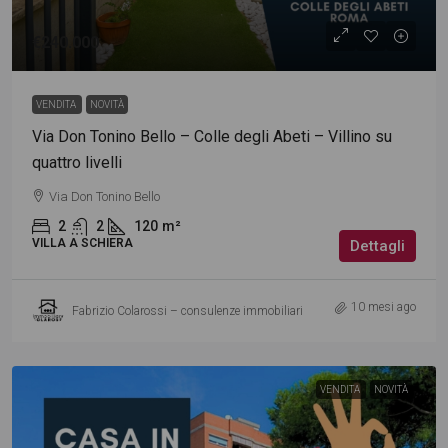
€240.000
VENDITA
NOVITÀ
Via Don Tonino Bello – Colle degli Abeti – Villino su
quattro livelli
Via Don Tonino Bello
2
2
120
m²
VILLA A SCHIERA
Dettagli
10 mesi ago
Fabrizio Colarossi – consulenze immobiliari
VENDITA
NOVITÀ