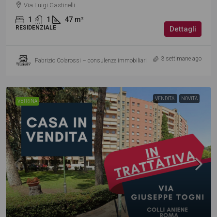
Via Luigi Gastinelli
1
1
47
m²
RESIDENZIALE
Dettagli
3 settimane ago
Fabrizio Colarossi – consulenze immobiliari
VENDITA
NOVITÀ
VETRINA