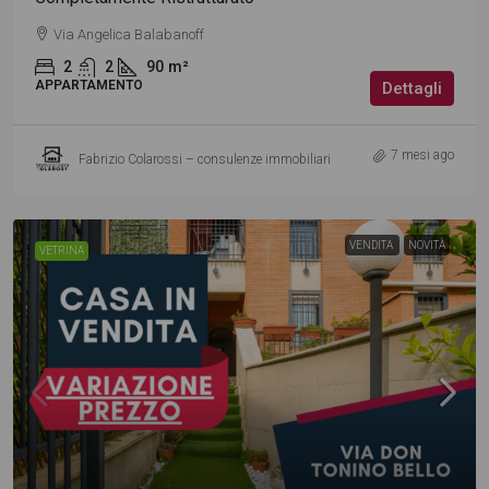
Via Angelica Balabanoff
2
2
90
m²
APPARTAMENTO
Dettagli
7 mesi ago
Fabrizio Colarossi – consulenze immobiliari
VENDITA
NOVITÀ
VETRINA