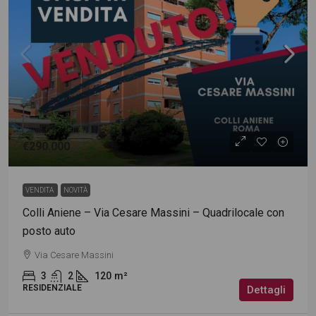
€290.000
VENDITA
NOVITÀ
Colli Aniene – Via Cesare Massini – Quadrilocale con
posto auto
Via Cesare Massini
3
2
120
m²
RESIDENZIALE
Dettagli