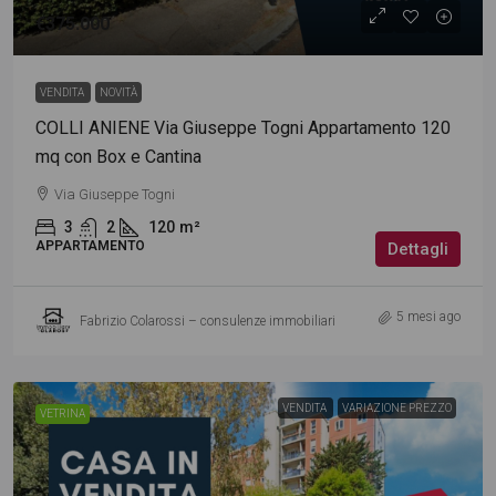
€375.000
VENDITA
NOVITÀ
COLLI ANIENE Via Giuseppe Togni Appartamento 120
mq con Box e Cantina
Via Giuseppe Togni
3
2
120
m²
APPARTAMENTO
Dettagli
5 mesi ago
Fabrizio Colarossi – consulenze immobiliari
VENDITA
VARIAZIONE PREZZO
VETRINA