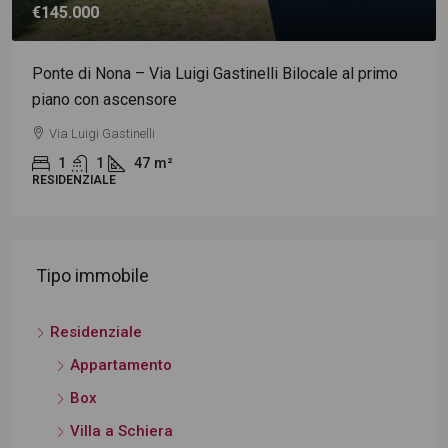
€800
LOCALE COMMERCIALE C/1 IN LOCAZIONE
Via Val D'Ossola
1
35
m²
NEGOZIO
Tipo immobile
Residenziale
Appartamento
Box
Villa a Schiera
Commerciale