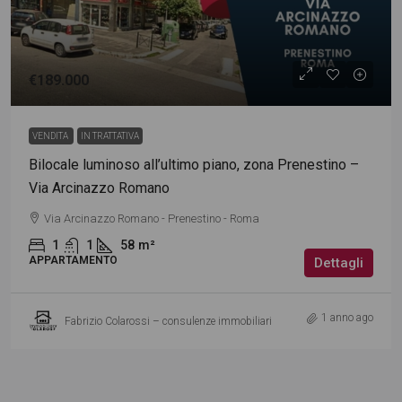
€189.000
VENDITA
IN TRATTATIVA
Bilocale luminoso all’ultimo piano, zona Prenestino –
Via Arcinazzo Romano
Via Arcinazzo Romano - Prenestino - Roma
1
1
58
m²
APPARTAMENTO
Dettagli
1 anno ago
Fabrizio Colarossi – consulenze immobiliari