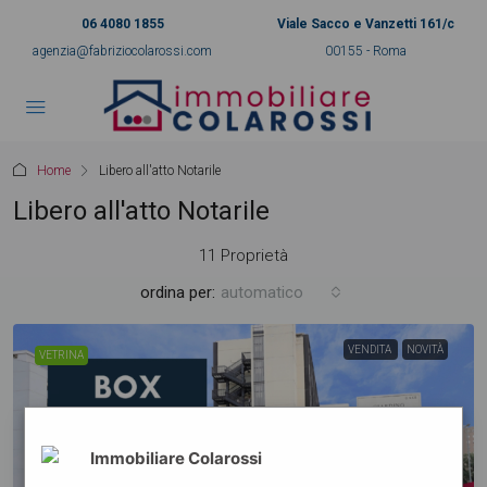
06 4080 1855
Viale Sacco e Vanzetti 161/c
agenzia@fabriziocolarossi.com
00155 - Roma
Home
Libero all'atto Notarile
Libero all'atto Notarile
11 Proprietà
ordina per:
automatico
VENDITA
NOVITÀ
VETRINA
Immobiliare Colarossi