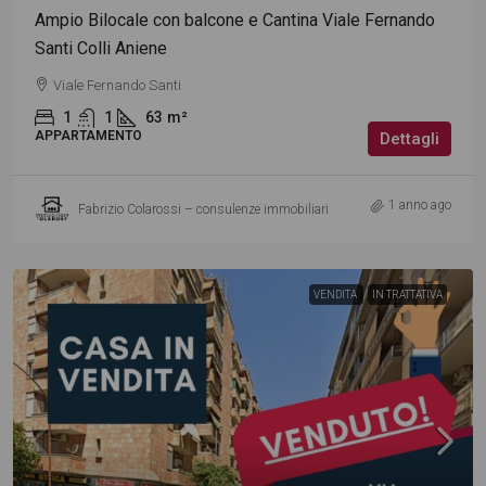
Ampio Bilocale con balcone e Cantina Viale Fernando
Santi Colli Aniene
Viale Fernando Santi
1
1
63
m²
APPARTAMENTO
Dettagli
1 anno ago
Fabrizio Colarossi – consulenze immobiliari
VENDITA
IN TRATTATIVA