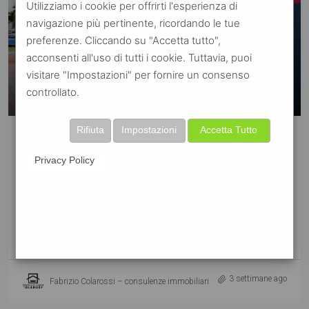
Utilizziamo i cookie per offrirti l'esperienza di
navigazione più pertinente, ricordando le tue
preferenze. Cliccando su "Accetta tutto",
acconsenti all'uso di tutti i cookie. Tuttavia, puoi
visitare "Impostazioni" per fornire un consenso
controllato.
€59.000
Rifiuta
Impostazioni
Accetta Tutto
VENDITA
NOVITÀ
Privacy Policy
Colli Aniene — Box auto 72 mq, Diritto di Superficie Via
Galati Parco Tozzetti
Via Vito Giuseppe Galati
72
m²
BOX
Dettagli
3 settimane ago
Fabrizio Colarossi – consulenze immobiliari