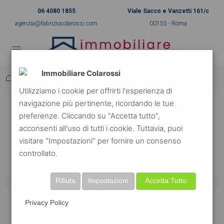
06 4080 1855
Viale Sacco e Vanzetti 161/c
agenzia@fabriziocolarossi.com
00155 - Roma
Immobiliare Colarossi
Home
Invoice 14581
Utilizziamo i cookie per offrirti l'esperienza di
navigazione più pertinente, ricordando le tue
Invoice 14581
preferenze. Cliccando su "Accetta tutto",
acconsenti all'uso di tutti i cookie. Tuttavia, puoi
7 anni ago
visitare "Impostazioni" per fornire un consenso
controllato.
Rifiuta
Impostazioni
Accetta Tutto
Privacy Policy
lsogoelxo