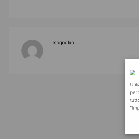
lsogoelxo
Util
pert
tutt
"Imp