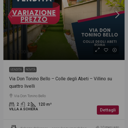
€240.000
VENDITA
NOVITÀ
Via Don Tonino Bello – Colle degli Abeti – Villino su
quattro livelli
Via Don Tonino Bello
2
2
120
m²
VILLA A SCHIERA
Dettagli
10 mesi ago