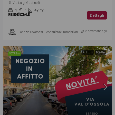
Via Luigi Gastinelli
1
1
47
m²
RESIDENZIALE
Dettagli
3 settimane ago
Fabrizio Colarossi – consulenze immobiliari
AFFITTO
NOVITÀ
VETRINA