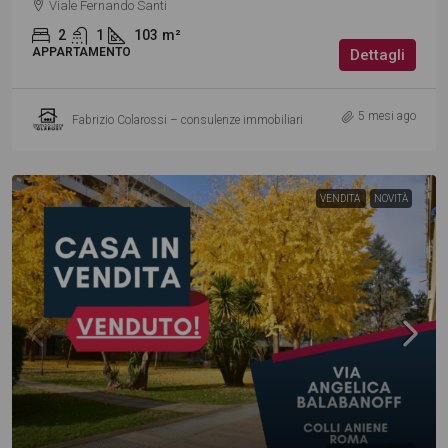
Viale Fernando Santi
2
1
103
m²
APPARTAMENTO
Dettagli
5 mesi ago
Fabrizio Colarossi – consulenze immobiliari
VENDITA
NOVITÀ