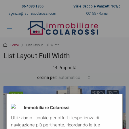
06 4080 1855
Viale Sacco e Vanzetti 161/c
agenzia@fabriziocolarossi.com
00155 - Roma
Home
List Layout Full Width
List Layout Full Width
14 Proprietà
ordina per:
automatico
VENDITA
NOVITÀ
VETRINA
Immobiliare Colarossi
Utilizziamo i cookie per offrirti l'esperienza di
navigazione più pertinente, ricordando le tue