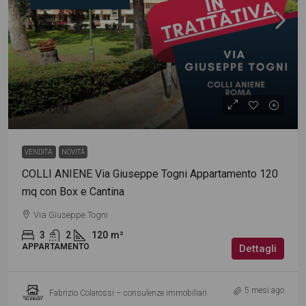
€375.000
VENDITA
NOVITÀ
COLLI ANIENE Via Giuseppe Togni Appartamento 120
mq con Box e Cantina
Via Giuseppe Togni
3
2
120
m²
APPARTAMENTO
Dettagli
5 mesi ago
Fabrizio Colarossi – consulenze immobiliari