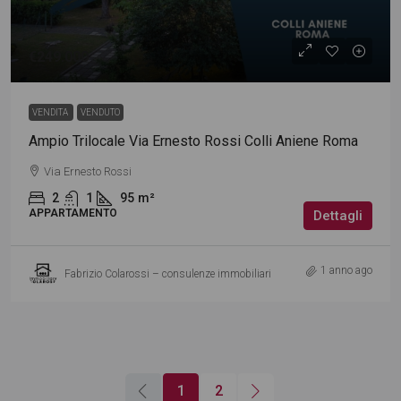
€249.000
VENDITA
VENDUTO
Ampio Trilocale Via Ernesto Rossi Colli Aniene Roma
Via Ernesto Rossi
2
1
95
m²
APPARTAMENTO
Dettagli
1 anno ago
Fabrizio Colarossi – consulenze immobiliari
1
2