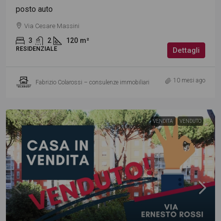
posto auto
Via Cesare Massini
3
2
120
m²
RESIDENZIALE
Dettagli
10 mesi ago
Fabrizio Colarossi – consulenze immobiliari
VENDITA
VENDUTO