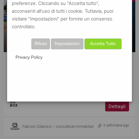
preferenze. Cliccando su "Accetta tutto",
acconsenti all'uso di tutti i cookie. Tuttavia, puoi
visitare "Impostazioni" per fornire un consenso
controllato.
€59.000
Rifiuta
Impostazioni
Accetta Tutto
Privacy Policy
VENDITA
NOVITÀ
Colli Aniene — Box auto 72 mq, Diritto di Superficie Via
Galati Parco Tozzetti
Via Vito Giuseppe Galati
72
m²
BOX
Dettagli
3 settimane ago
Fabrizio Colarossi – consulenze immobiliari