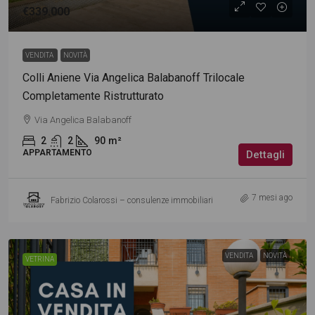
€339.000
VENDITA
NOVITÀ
Colli Aniene Via Angelica Balabanoff Trilocale
Completamente Ristrutturato
Via Angelica Balabanoff
2
2
90
m²
APPARTAMENTO
Dettagli
7 mesi ago
Fabrizio Colarossi – consulenze immobiliari
VENDITA
NOVITÀ
VETRINA