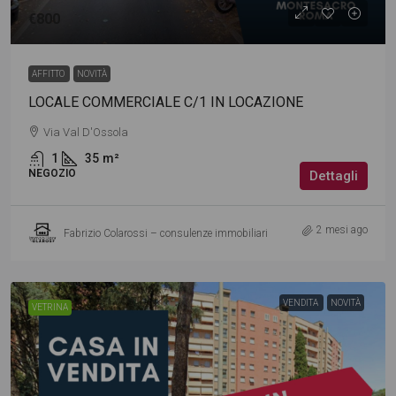
€800
AFFITTO
NOVITÀ
LOCALE COMMERCIALE C/1 IN LOCAZIONE
Via Val D'Ossola
1
35
m²
NEGOZIO
Dettagli
2 mesi ago
Fabrizio Colarossi – consulenze immobiliari
VENDITA
NOVITÀ
VETRINA