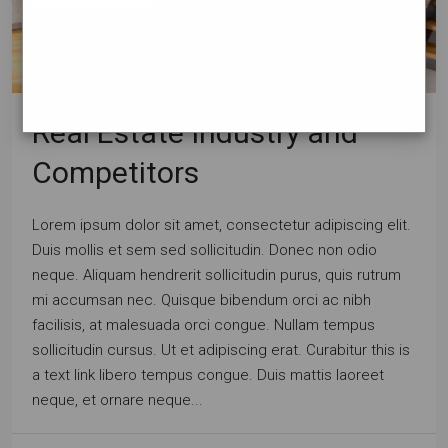
Real Estate Industry and
Competitors
Lorem ipsum dolor sit amet, consectetur adipiscing elit.
Duis mollis et sem sed sollicitudin. Donec non odio
neque. Aliquam hendrerit sollicitudin purus, quis rutrum
mi accumsan nec. Quisque bibendum orci ac nibh
facilisis, at malesuada orci congue. Nullam tempus
sollicitudin cursus. Ut et adipiscing erat. Curabitur this is
a text link libero tempus congue. Duis mattis laoreet
neque, et ornare neque...