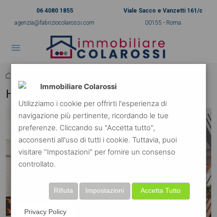
06 4080 1855
Viale Sacco e Vanzetti 161/c
agenzia@fabriziocolarossi.com
00155 - Roma
Home
Houzez
(Page 2)
Immobiliare Colarossi
Houzez
Utilizziamo i cookie per offrirti l'esperienza di
navigazione più pertinente, ricordando le tue
preferenze. Cliccando su "Accetta tutto",
acconsenti all'uso di tutti i cookie. Tuttavia, puoi
visitare "Impostazioni" per fornire un consenso
controllato.
Rifiuta
Impostazioni
Accetta Tutto
Privacy Policy