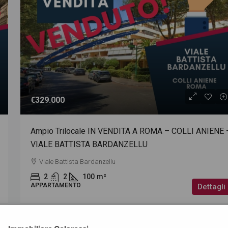
€59.000
€329.000
IN LOCAZIONE
Colli Aniene — Box auto 72 mq, Diritto di
Ampio Trilocale IN VENDITA A ROMA – COLLI ANIENE 
Superficie Via Galati Parco Tozzetti
VIALE BATTISTA BARDANZELLU
Via Vito Giuseppe Galati
Viale Battista Bardanzellu
72
m²
BOX
2
2
100
m²
APPARTAMENTO
Dettagli
Fabrizio Colarossi – consulenze immobiliari
1 anno a