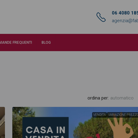
06 4080 18
agenzia@fab
MANDE FREQUENTI
BLOG
ordina per:
automatico
VENDITA
VARIAZIONE PREZZ