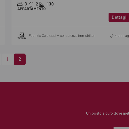
3
2
130
APPARTAMENTO
Dettagli
Fabrizio Colarossi – consulenze immobiliari
4 anni a
1
2
Un posto sicuro dove mett