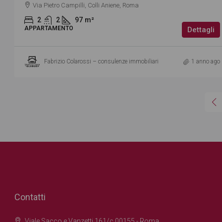
Via Pietro Campilli, Colli Aniene, Roma
2
2
97
m²
APPARTAMENTO
Dettagli
Fabrizio Colarossi – consulenze immobiliari
1 anno ago
Contatti
Viale Sacco e Vanzetti 161/c 00155 - Roma