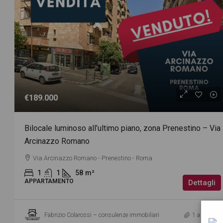
€800
€189.000
LOCALE COMMERCIALE C/1 
Bilocale luminoso all’ultimo piano, zona Prenestino – Via
Via Val D'Ossola
Arcinazzo Romano
1
35
m²
Via Arcinazzo Romano - Prenestino - Roma
NEGOZIO
1
1
58
m²
APPARTAMENTO
Dettagli
Fabrizio Colarossi – consulenze immobiliari
1 anno ago