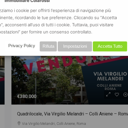
Immobiliare Colarossi
izziamo i cookie per offrirti l'esperienza di navigazione più
inente, ricordando le tue preferenze. Cliccando su "Accetta
VENDITA
VENDUT
o", acconsenti all'uso di tutti i cookie. Tuttavia, puoi visitare
ostazioni" per fornire un consenso controllato.
Privacy Policy
Rifiuta
Impostazioni
Accetta Tutto
€380.000
Quadrilocale, Via Virgilio Melandri – Colli Aniene – Rom
Via Virgilio Melandri, Colli Aniene, Roma