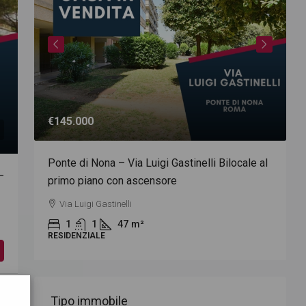
€145.000
€
Ponte di Nona – Via Luigi Gastinelli Bilocale al
–
primo piano con ascensore
Via Luigi Gastinelli
1
1
47
m²
RESIDENZIALE
go
Tipo immobile