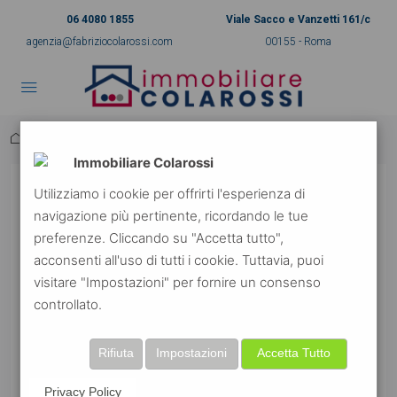
06 4080 1855
Viale Sacco e Vanzetti 161/c
agenzia@fabriziocolarossi.com
00155 - Roma
Home
006
006
Immobiliare Colarossi
006
Utilizziamo i cookie per offrirti l'esperienza di
navigazione più pertinente, ricordando le tue
preferenze. Cliccando su "Accetta tutto",
6 anni ago
0
acconsenti all'uso di tutti i cookie. Tuttavia, puoi
visitare "Impostazioni" per fornire un consenso
controllato.
Rifiuta
Impostazioni
Accetta Tutto
Privacy Policy