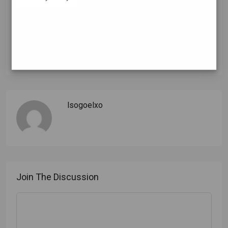
lsogoelxo
Join The Discussion